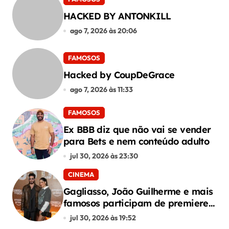
HACKED BY ANTONKILL
ago 7, 2026 às 20:06
FAMOSOS
Hacked by CoupDeGrace
ago 7, 2026 às 11:33
FAMOSOS
Ex BBB diz que não vai se vender
para Bets e nem conteúdo adulto
jul 30, 2026 às 23:30
CINEMA
Gagliasso, João Guilherme e mais
famosos participam de premiere
de “Corrida dos Bichos”
jul 30, 2026 às 19:52