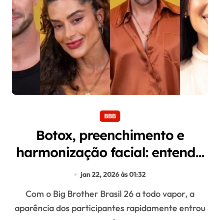
BBB
Botox, preenchimento e
harmonização facial: entenda
os procedimentos feitos pelos
jan 22, 2026 às 01:32
participantes do BBB26
Com o Big Brother Brasil 26 a todo vapor, a
aparência dos participantes rapidamente entrou