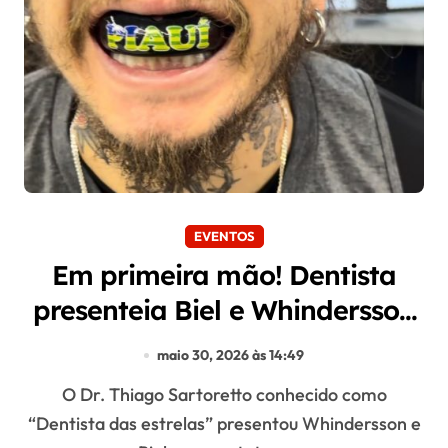
EVENTOS
Em primeira mão! Dentista
presenteia Biel e Whindersson
Nunes para luta
maio 30, 2026 às 14:49
O Dr. Thiago Sartoretto conhecido como
“Dentista das estrelas” presentou Whindersson e