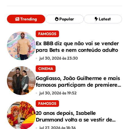
Trending
Popular
Latest
FAMOSOS
Ex BBB diz que não vai se vender
para Bets e nem conteúdo adulto
jul 30, 2026 às 23:30
CINEMA
Gagliasso, João Guilherme e mais
famosos participam de premiere
de “Corrida dos Bichos”
jul 30, 2026 às 19:52
FAMOSOS
20 anos depois, Isabelle
Drummond volta a se vestir de
Emília do Sítio
jul 27, 2026 às 18:36