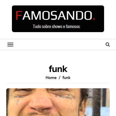
Skip
to
content
funk
Home
funk