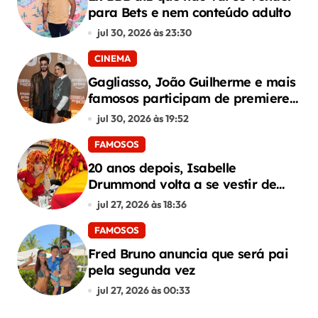
para Bets e nem conteúdo adulto
jul 30, 2026 às 23:30
CINEMA
Gagliasso, João Guilherme e mais
famosos participam de premiere
de “Corrida dos Bichos”
jul 30, 2026 às 19:52
FAMOSOS
20 anos depois, Isabelle
Drummond volta a se vestir de
Emília do Sítio
jul 27, 2026 às 18:36
FAMOSOS
Fred Bruno anuncia que será pai
pela segunda vez
jul 27, 2026 às 00:33