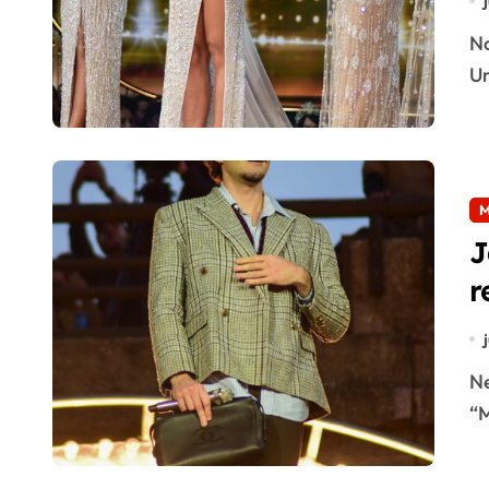
No sábado, 25, Marcela Kozinski foi coroada Miss
Un
M
J
r
Neste domingo (26), Jão lançou seu novo álbum
“M