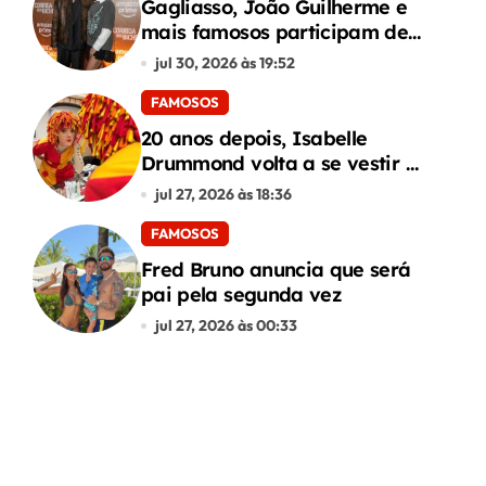
Gagliasso, João Guilherme e
mais famosos participam de
premiere de “Corrida dos
jul 30, 2026 às 19:52
Bichos”
FAMOSOS
20 anos depois, Isabelle
Drummond volta a se vestir de
Emília do Sítio
jul 27, 2026 às 18:36
FAMOSOS
Fred Bruno anuncia que será
pai pela segunda vez
jul 27, 2026 às 00:33