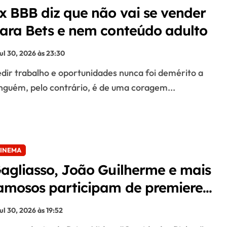
x BBB diz que não vai se vender
ara Bets e nem conteúdo adulto
jul 30, 2026 às 23:30
nguém, pelo contrário, é de uma coragem...
INEMA
agliasso, João Guilherme e mais
amosos participam de premiere
e “Corrida dos Bichos”
jul 30, 2026 às 19:52