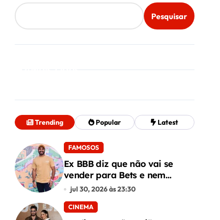
Pesquisar
Mais Lidos
Trending
Popular
Latest
FAMOSOS
Ex BBB diz que não vai se
vender para Bets e nem
conteúdo adulto
jul 30, 2026 às 23:30
CINEMA