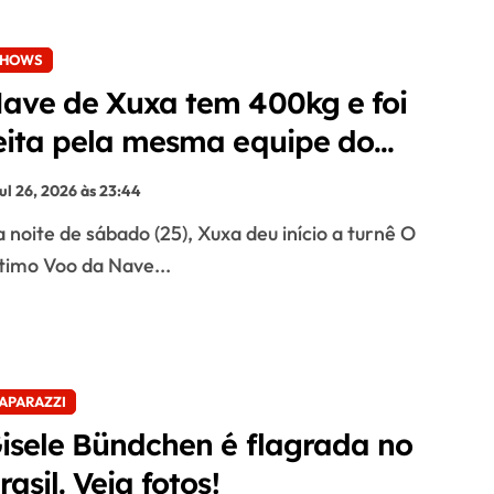
SHOWS
ave de Xuxa tem 400kg e foi
eita pela mesma equipe do
avalo de Beyoncé
jul 26, 2026 às 23:44
timo Voo da Nave...
APARAZZI
isele Bündchen é flagrada no
rasil. Veja fotos!