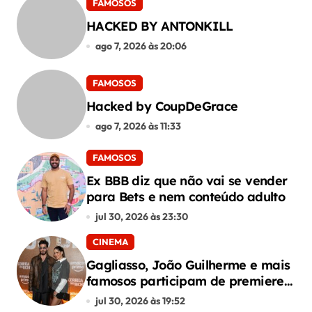
FAMOSOS
s
HACKED BY ANTONKILL
t
ago 7, 2026 às 20:06
FAMOSOS
Hacked by CoupDeGrace
ago 7, 2026 às 11:33
FAMOSOS
Ex BBB diz que não vai se vender
para Bets e nem conteúdo adulto
jul 30, 2026 às 23:30
CINEMA
Gagliasso, João Guilherme e mais
famosos participam de premiere
de “Corrida dos Bichos”
jul 30, 2026 às 19:52