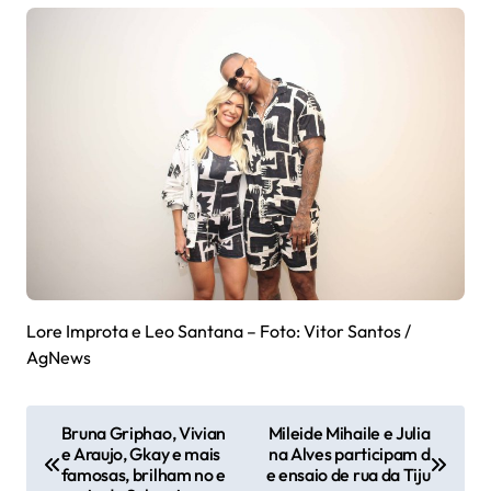
Lore Improta e Leo Santana – Foto: Vitor Santos /
AgNews
N
Bruna Griphao, Vivian
Mileide Mihaile e Julia
e Araujo, Gkay e mais
na Alves participam d
a
famosas, brilham no e
e ensaio de rua da Tiju