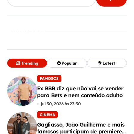
ç
ã
o
Mais Lidos
d
e
Trending
Popular
Latest
P
o
FAMOSOS
Ex BBB diz que não vai se vender
s
para Bets e nem conteúdo adulto
t
jul 30, 2026 às 23:30
CINEMA
Gagliasso, João Guilherme e mais
famosos participam de premiere