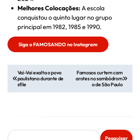
Melhores Colocações:
A escola
conquistou o quinto lugar no grupo
principal em 1982, 1985 e 1990.
Siga o FAMOSANDO no Instagram
N
Vai-Vai exalta o povo
Famosos curtem cam
paulistano durante de
arotes no sambódrom
a
sfile
o de São Paulo
v
e
Pesquisar
g
a
Pesquisar