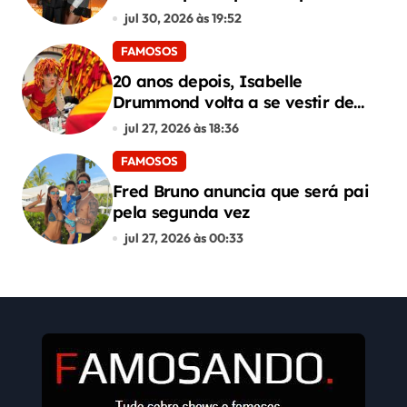
de “Corrida dos Bichos”
jul 30, 2026 às 19:52
FAMOSOS
20 anos depois, Isabelle
Drummond volta a se vestir de
Emília do Sítio
jul 27, 2026 às 18:36
FAMOSOS
Fred Bruno anuncia que será pai
pela segunda vez
jul 27, 2026 às 00:33