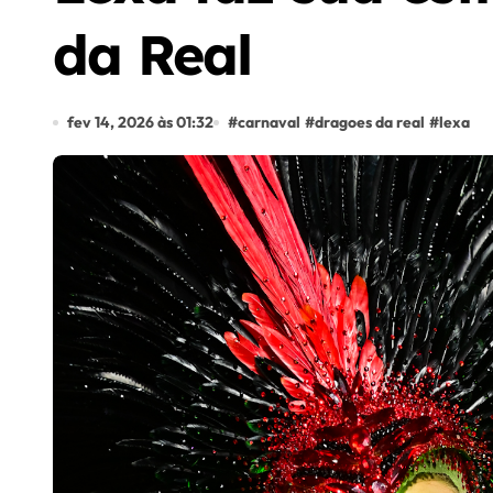
da Real
fev 14, 2026 às 01:32
#
carnaval
#
dragoes da real
#
lexa