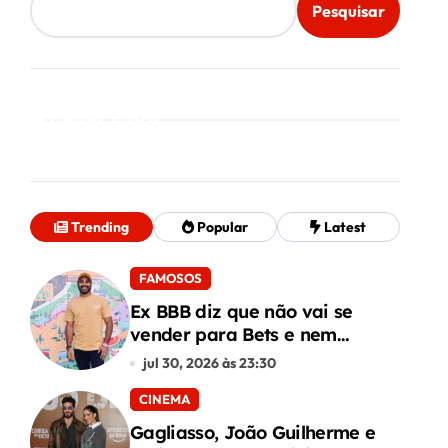
Pesquisar
Mais Lidos
Trending
Popular
Latest
FAMOSOS
Ex BBB diz que não vai se
vender para Bets e nem
conteúdo adulto
jul 30, 2026 às 23:30
CINEMA
Gagliasso, João Guilherme e