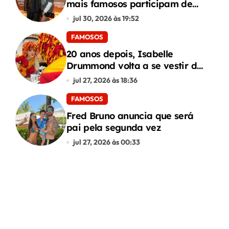
mais famosos participam de
premiere de “Corrida dos
jul 30, 2026 às 19:52
Bichos”
FAMOSOS
20 anos depois, Isabelle
Drummond volta a se vestir de
Emília do Sítio
jul 27, 2026 às 18:36
FAMOSOS
Fred Bruno anuncia que será
pai pela segunda vez
jul 27, 2026 às 00:33