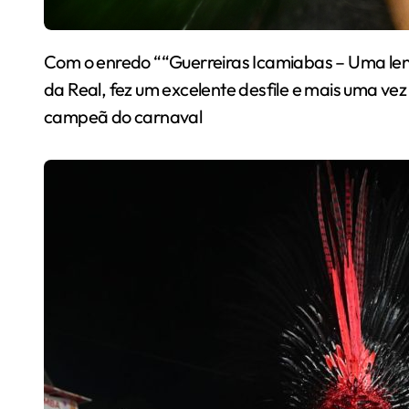
Com o enredo ““Guerreiras Icamiabas – Uma lendária história de força e resistência””, a Dragões
da Real, fez um excelente desfile e mais uma ve
campeã do carnaval