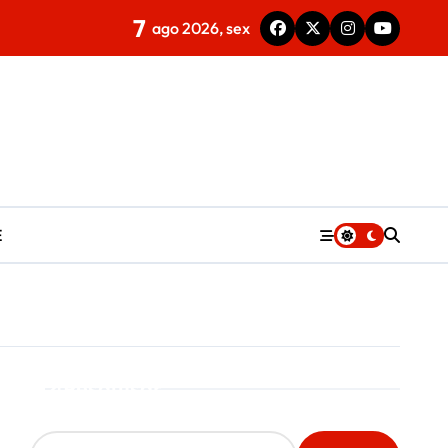
7
ago 2026, sex
E
Pesquisar