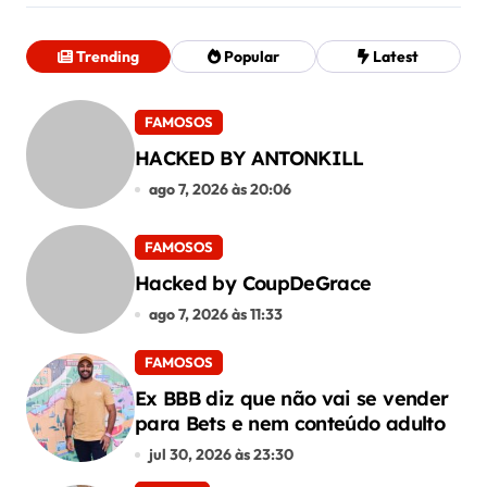
e
Trending
Popular
Latest
P
o
FAMOSOS
s
HACKED BY ANTONKILL
ago 7, 2026 às 20:06
t
FAMOSOS
Hacked by CoupDeGrace
ago 7, 2026 às 11:33
FAMOSOS
Ex BBB diz que não vai se vender
para Bets e nem conteúdo adulto
jul 30, 2026 às 23:30