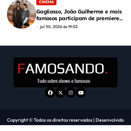
CINEMA
Gagliasso, João Guilherme e mais
famosos participam de premiere
de “Corrida dos Bichos”
jul 30, 2026 às 19:52
Copyright © Todos os direitos reservados
|
Desenvolvido
por Alphacode