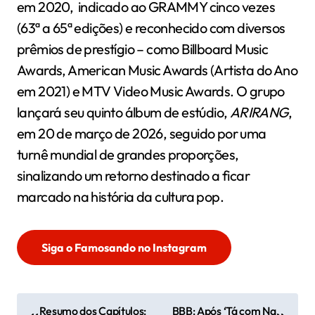
em 2020, indicado ao GRAMMY cinco vezes
(63ª a 65ª edições) e reconhecido com diversos
prêmios de prestígio – como Billboard Music
Awards, American Music Awards (Artista do Ano
em 2021) e MTV Video Music Awards. O grupo
lançará seu quinto álbum de estúdio,
ARIRANG
,
em 20 de março de 2026, seguido por uma
turnê mundial de grandes proporções,
sinalizando um retorno destinado a ficar
marcado na história da cultura pop.
Siga o Famosando no Instagram
N
Resumo dos Capítulos:
BBB: Após ‘Tá com Na