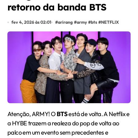
retorno da banda BTS
fev 4, 2026 às 02:01
#
arirang
#
army
#
bts
#
NETFLIX
Atenção, ARMY! O
BTS
está de volta. A Netflix e
a HYBE trazem a realeza do pop de volta ao
palco em um evento sem precedentes e