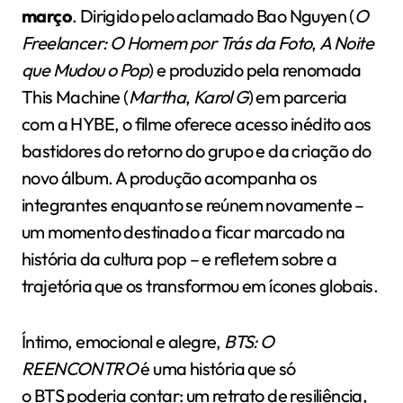
março
. Dirigido pelo aclamado Bao Nguyen (
O
Freelancer: O Homem por Trás da Foto
,
A Noite
que Mudou o Pop
) e produzido pela renomada
This Machine (
Martha
,
Karol G
) em parceria
com a HYBE, o filme oferece acesso inédito aos
bastidores do retorno do grupo e da criação do
novo álbum. A produção acompanha os
integrantes enquanto se reúnem novamente –
um momento destinado a ficar marcado na
história da cultura pop – e refletem sobre a
trajetória que os transformou em ícones globais.
Íntimo, emocional e alegre,
BTS: O
REENCONTRO
é uma história que só
o BTS poderia contar: um retrato de resiliência,