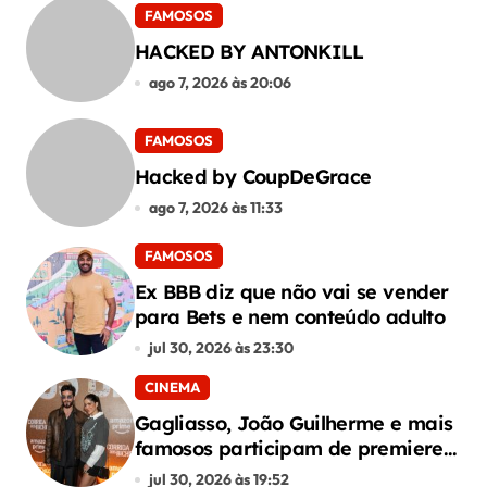
FAMOSOS
o
HACKED BY ANTONKILL
s
ago 7, 2026 às 20:06
t
FAMOSOS
Hacked by CoupDeGrace
ago 7, 2026 às 11:33
FAMOSOS
Ex BBB diz que não vai se vender
para Bets e nem conteúdo adulto
jul 30, 2026 às 23:30
CINEMA
Gagliasso, João Guilherme e mais
famosos participam de premiere
de “Corrida dos Bichos”
jul 30, 2026 às 19:52