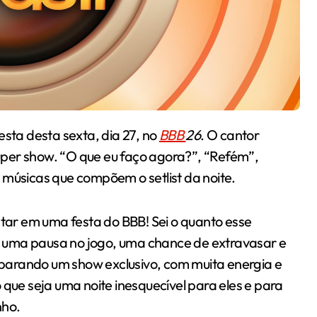
esta desta sexta, dia 27, no
BBB
26
. O cantor
per show. “O que eu faço agora?”, “Refém”,
 músicas que compõem o setlist da noite.
ntar em uma festa do BBB! Sei o quanto esse
 uma pausa no jogo, uma chance de extravasar e
parando um show exclusivo, com muita energia e
 que seja uma noite inesquecível para eles e para
nho.