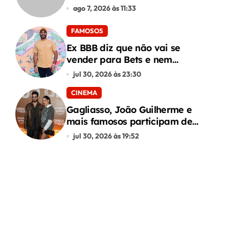
ago 7, 2026 às 11:33
FAMOSOS
Ex BBB diz que não vai se
vender para Bets e nem
conteúdo adulto
jul 30, 2026 às 23:30
CINEMA
Gagliasso, João Guilherme e
mais famosos participam de
premiere de “Corrida dos
jul 30, 2026 às 19:52
Bichos”