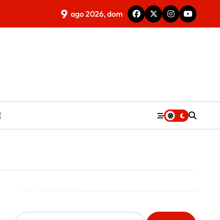
9
ago 2026, dom
E
Pesquisar