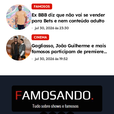
FAMOSOS
Ex BBB diz que não vai se vender
para Bets e nem conteúdo adulto
jul 30, 2026 às 23:30
CINEMA
Gagliasso, João Guilherme e mais
famosos participam de premiere
de “Corrida dos Bichos”
jul 30, 2026 às 19:52