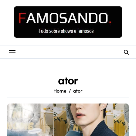
Skip
to
content
ator
Home
ator