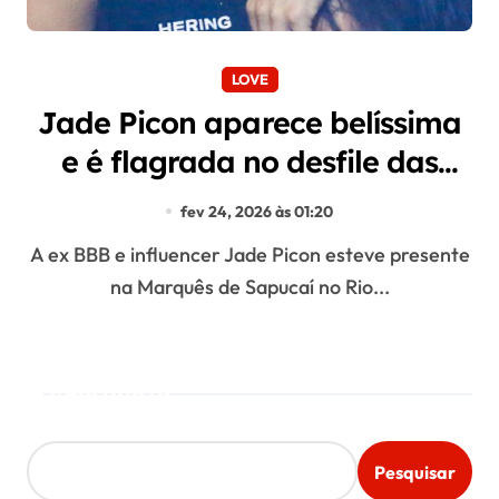
LOVE
Jade Picon aparece belíssima
e é flagrada no desfile das
campeãs
fev 24, 2026 às 01:20
A ex BBB e influencer Jade Picon esteve presente
na Marquês de Sapucaí no Rio...
Pesquisar
Pesquisar