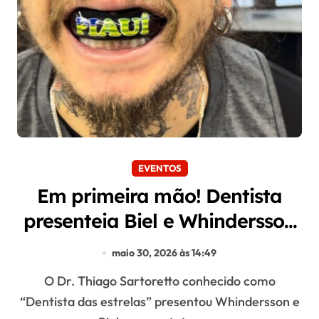
EVENTOS
Em primeira mão! Dentista
presenteia Biel e Whindersson
Nunes para luta
maio 30, 2026 às 14:49
O Dr. Thiago Sartoretto conhecido como
“Dentista das estrelas” presentou Whindersson e