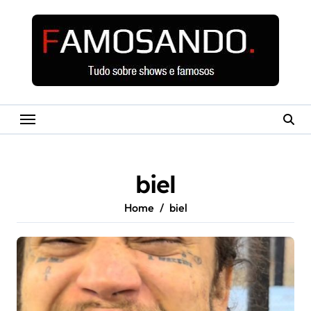
Skip
to
content
biel
Home
biel