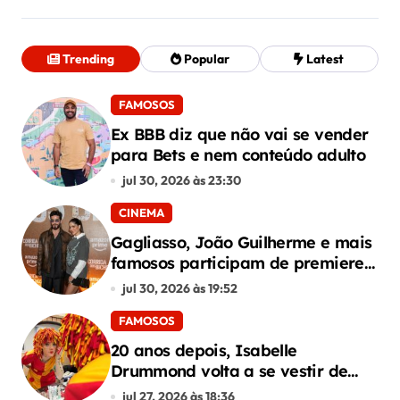
Trending
Popular
Latest
FAMOSOS
Ex BBB diz que não vai se vender
para Bets e nem conteúdo adulto
jul 30, 2026 às 23:30
CINEMA
Gagliasso, João Guilherme e mais
famosos participam de premiere
de “Corrida dos Bichos”
jul 30, 2026 às 19:52
FAMOSOS
20 anos depois, Isabelle
Drummond volta a se vestir de
Emília do Sítio
jul 27, 2026 às 18:36