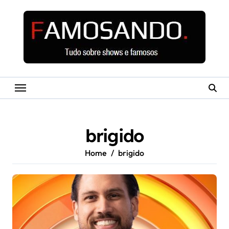
Skip
to
content
brigido
Home
brigido