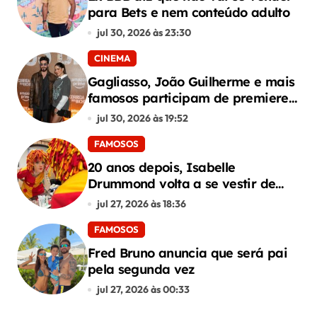
para Bets e nem conteúdo adulto
jul 30, 2026 às 23:30
CINEMA
Gagliasso, João Guilherme e mais
famosos participam de premiere
de “Corrida dos Bichos”
jul 30, 2026 às 19:52
FAMOSOS
20 anos depois, Isabelle
Drummond volta a se vestir de
Emília do Sítio
jul 27, 2026 às 18:36
FAMOSOS
Fred Bruno anuncia que será pai
pela segunda vez
jul 27, 2026 às 00:33