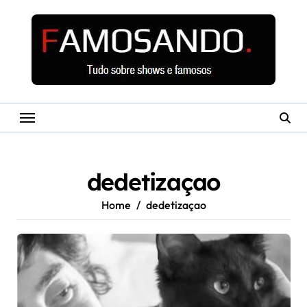
Skip
to
content
dedetizaçao
Home
dedetizaçao