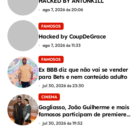
HACKED BY ANTONKILL
ago 7, 2026 às 20:06
FAMOSOS
Hacked by CoupDeGrace
ago 7, 2026 às 11:33
FAMOSOS
Ex BBB diz que não vai se vender
para Bets e nem conteúdo adulto
jul 30, 2026 às 23:30
CINEMA
Gagliasso, João Guilherme e mais
famosos participam de premiere
de “Corrida dos Bichos”
jul 30, 2026 às 19:52