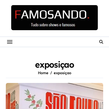
Skip
to
content
exposiçao
Home
exposiçao