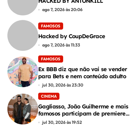
HACKED BY ANTONKILL
ago 7, 2026 às 20:06
FAMOSOS
Hacked by CoupDeGrace
ago 7, 2026 às 11:33
FAMOSOS
Ex BBB diz que não vai se vender
para Bets e nem conteúdo adulto
jul 30, 2026 às 23:30
CINEMA
Gagliasso, João Guilherme e mais
famosos participam de premiere
de “Corrida dos Bichos”
jul 30, 2026 às 19:52