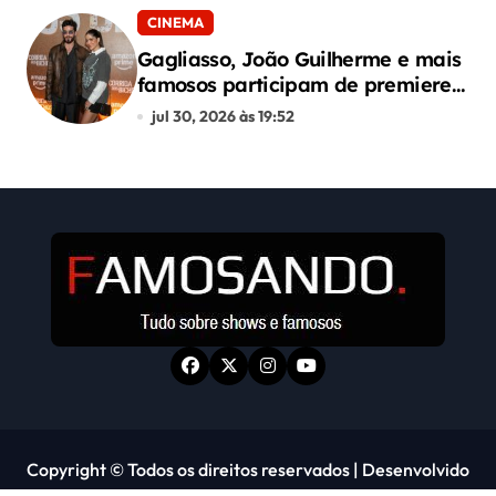
CINEMA
Gagliasso, João Guilherme e mais
famosos participam de premiere
de “Corrida dos Bichos”
jul 30, 2026 às 19:52
Copyright © Todos os direitos reservados
|
Desenvolvido