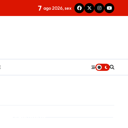
7
ago 2026, sex
E
Pesquisar