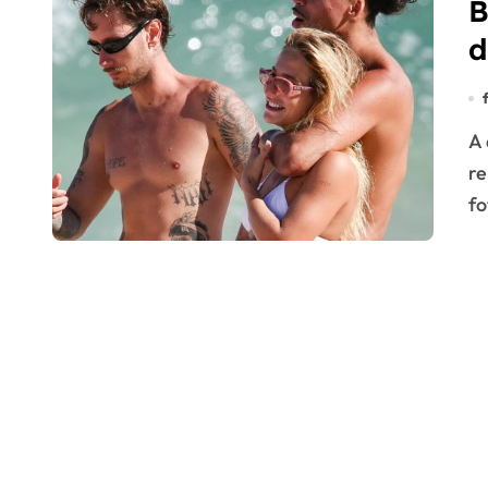
B
d
A atriz e o rapper nunca confirmaram um
re
fo