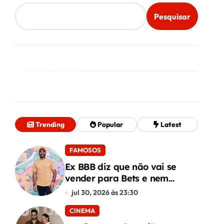
Pesquisar
Mais Lidos
Trending
Popular
Latest
FAMOSOS
Ex BBB diz que não vai se
vender para Bets e nem
conteúdo adulto
jul 30, 2026 às 23:30
CINEMA