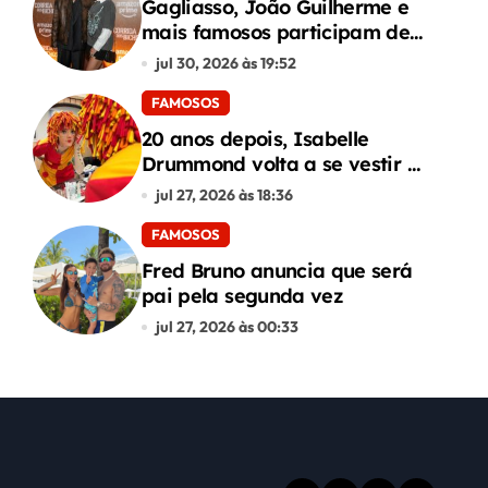
Gagliasso, João Guilherme e
mais famosos participam de
premiere de “Corrida dos
jul 30, 2026 às 19:52
Bichos”
FAMOSOS
20 anos depois, Isabelle
Drummond volta a se vestir de
Emília do Sítio
jul 27, 2026 às 18:36
FAMOSOS
Fred Bruno anuncia que será
pai pela segunda vez
jul 27, 2026 às 00:33