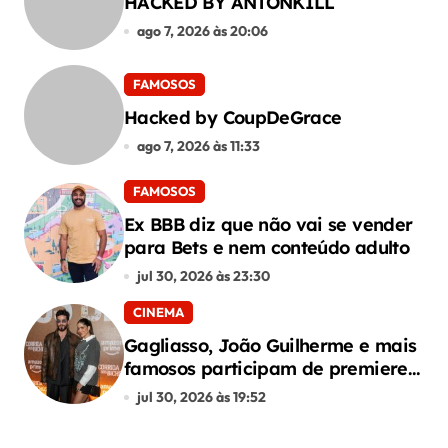
HACKED BY ANTONKILL
ago 7, 2026 às 20:06
FAMOSOS
Hacked by CoupDeGrace
ago 7, 2026 às 11:33
FAMOSOS
Ex BBB diz que não vai se vender
para Bets e nem conteúdo adulto
jul 30, 2026 às 23:30
CINEMA
Gagliasso, João Guilherme e mais
famosos participam de premiere
de “Corrida dos Bichos”
jul 30, 2026 às 19:52