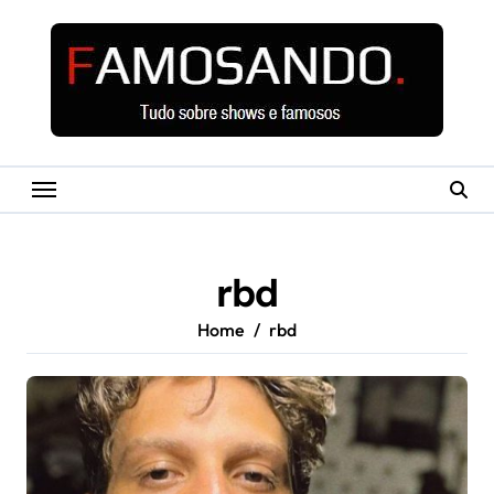
Skip
to
content
rbd
Home
rbd