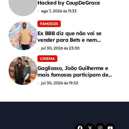
Hacked by CoupDeGrace
ago 7, 2026 às 11:33
FAMOSOS
Ex BBB diz que não vai se
vender para Bets e nem
conteúdo adulto
jul 30, 2026 às 23:30
CINEMA
Gagliasso, João Guilherme e
mais famosos participam de
premiere de “Corrida dos
jul 30, 2026 às 19:52
Bichos”