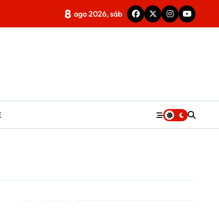
8
ago 2026, sáb
E
Pesquisar