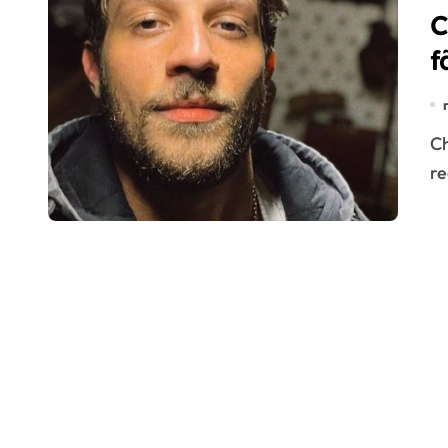
C
f
Chay Suede está no elenco da nova novela das 9 da
r