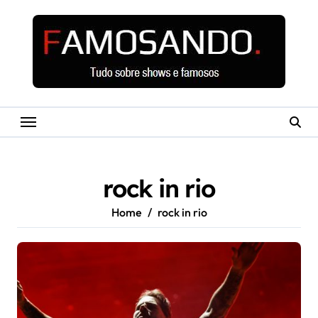
Skip
to
content
rock in rio
Home
rock in rio