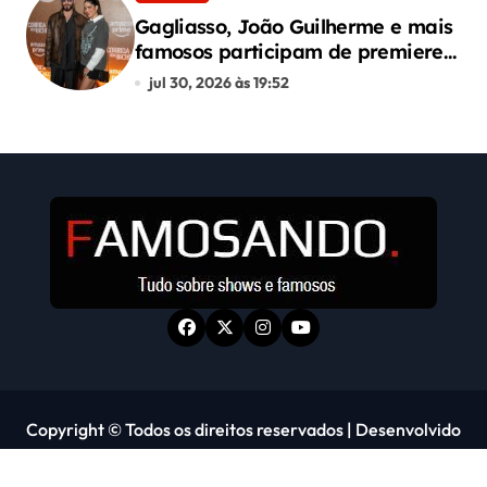
Gagliasso, João Guilherme e mais
famosos participam de premiere
de “Corrida dos Bichos”
jul 30, 2026 às 19:52
Copyright © Todos os direitos reservados
|
Desenvolvido
por Alphacode