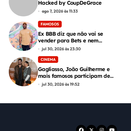
Hacked by CoupDeGrace
ago 7, 2026 às 11:33
FAMOSOS
Ex BBB diz que não vai se
vender para Bets e nem
conteúdo adulto
jul 30, 2026 às 23:30
CINEMA
Gagliasso, João Guilherme e
mais famosos participam de
premiere de “Corrida dos
jul 30, 2026 às 19:52
Bichos”