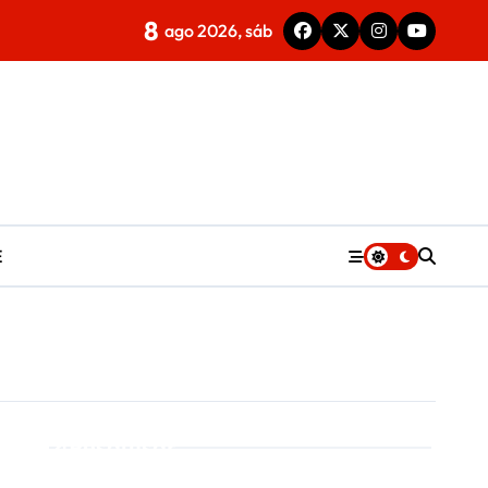
8
ago 2026, sáb
E
Pesquisar