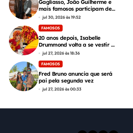
Gagliasso, João Guilherme e
mais famosos participam de
premiere de “Corrida dos
jul 30, 2026 às 19:52
Bichos”
FAMOSOS
20 anos depois, Isabelle
Drummond volta a se vestir de
Emília do Sítio
jul 27, 2026 às 18:36
FAMOSOS
Fred Bruno anuncia que será
pai pela segunda vez
jul 27, 2026 às 00:33