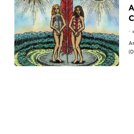
A
C
Anitta e Shakira, “Choka Choka” chega na quinta-feira
(0