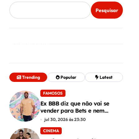
Pesquisar
Mais Lidos
Trending
Popular
Latest
FAMOSOS
Ex BBB diz que não vai se
vender para Bets e nem
conteúdo adulto
jul 30, 2026 às 23:30
CINEMA