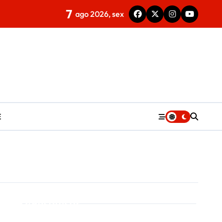
7
ago 2026, sex
E
Pesquisar