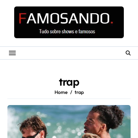
Skip
to
content
trap
Home
trap