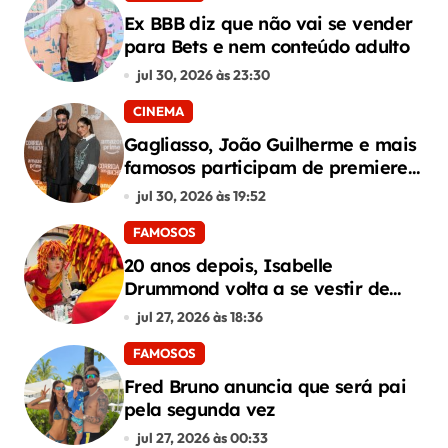
Ex BBB diz que não vai se vender
para Bets e nem conteúdo adulto
jul 30, 2026 às 23:30
CINEMA
Gagliasso, João Guilherme e mais
famosos participam de premiere
de “Corrida dos Bichos”
jul 30, 2026 às 19:52
FAMOSOS
20 anos depois, Isabelle
Drummond volta a se vestir de
Emília do Sítio
jul 27, 2026 às 18:36
FAMOSOS
Fred Bruno anuncia que será pai
pela segunda vez
jul 27, 2026 às 00:33