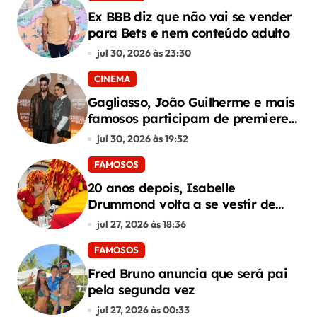
Ex BBB diz que não vai se vender
para Bets e nem conteúdo adulto
jul 30, 2026 às 23:30
CINEMA
Gagliasso, João Guilherme e mais
famosos participam de premiere
de “Corrida dos Bichos”
jul 30, 2026 às 19:52
FAMOSOS
20 anos depois, Isabelle
Drummond volta a se vestir de
Emília do Sítio
jul 27, 2026 às 18:36
FAMOSOS
Fred Bruno anuncia que será pai
pela segunda vez
jul 27, 2026 às 00:33