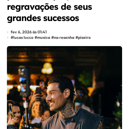
regravações de seus
grandes sucessos
fev 6, 2026 às 01:41
#
lucas lucco
#
musica
#
na resenha
#
piseiro