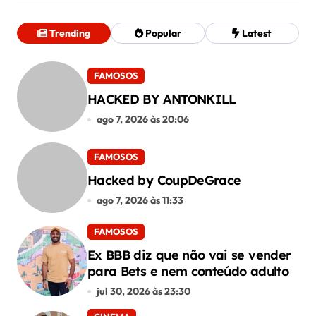
P
Trending
Popular
Latest
o
s
FAMOSOS
HACKED BY ANTONKILL
t
ago 7, 2026 às 20:06
FAMOSOS
Hacked by CoupDeGrace
ago 7, 2026 às 11:33
FAMOSOS
Ex BBB diz que não vai se vender
para Bets e nem conteúdo adulto
jul 30, 2026 às 23:30