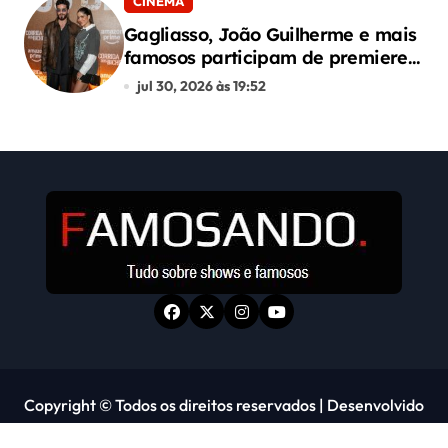
CINEMA
Gagliasso, João Guilherme e mais
famosos participam de premiere
de “Corrida dos Bichos”
jul 30, 2026 às 19:52
Copyright © Todos os direitos reservados
|
Desenvolvido
por Alphacode